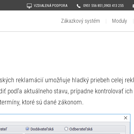
VZDIALENÁ PODPORA
0951 556 851,0903 413 255
Zákazkový systém
Moduly
kých reklamácií umožňuje hladký priebeh celej rekl
ť podľa aktuálneho stavu, prípadne kontrolovať ich 
termíny, ktoré sú dané zákonom.