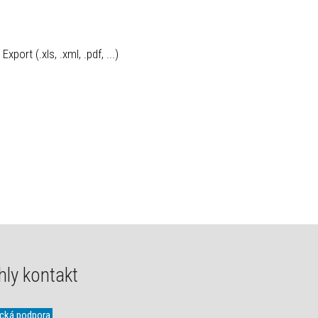
Export (.xls, .xml, .pdf, ...)
hly kontakt
ická podpora