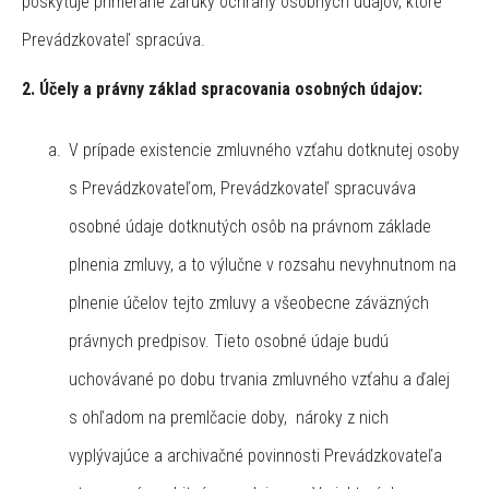
poskytuje primerané záruky ochrany osobných údajov, ktoré
Prevádzkovateľ spracúva.
2. Účely a právny základ spracovania osobných údajov:
V prípade existencie zmluvného vzťahu dotknutej osoby
s Prevádzkovateľom, Prevádzkovateľ spracuváva
osobné údaje dotknutých osôb na právnom základe
plnenia zmluvy, a to výlučne v rozsahu nevyhnutnom na
plnenie účelov tejto zmluvy a všeobecne záväzných
právnych predpisov. Tieto osobné údaje budú
uchovávané po dobu trvania zmluvného vzťahu a ďalej
s ohľadom na premlčacie doby, nároky z nich
vyplývajúce a archivačné povinnosti Prevádzkovateľa