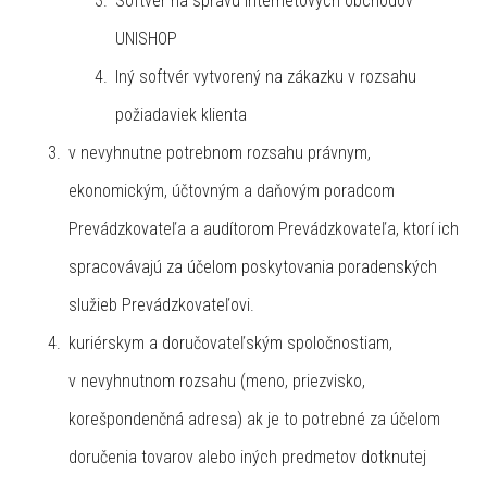
Softvér na správu internetových obchodov
UNISHOP
Iný softvér vytvorený na zákazku v rozsahu
požiadaviek klienta
v nevyhnutne potrebnom rozsahu právnym,
ekonomickým, účtovným a daňovým poradcom
Prevádzkovateľa a audítorom Prevádzkovateľa, ktorí ich
spracovávajú za účelom poskytovania poradenských
služieb Prevádzkovateľovi.
kuriérskym a doručovateľským spoločnostiam,
v nevyhnutnom rozsahu (meno, priezvisko,
korešpondenčná adresa) ak je to potrebné za účelom
doručenia tovarov alebo iných predmetov dotknutej