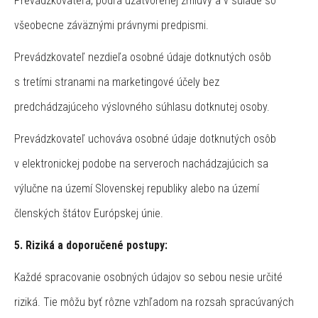
Prevádzkovateľa, podľa uzatvorenej zmluvy a v súlade so
všeobecne záväznými právnymi predpismi.
Prevádzkovateľ nezdieľa osobné údaje dotknutých osôb
s tretími stranami na marketingové účely bez
predchádzajúceho výslovného súhlasu dotknutej osoby.
Prevádzkovateľ uchováva osobné údaje dotknutých osôb
v elektronickej podobe na serveroch nachádzajúcich sa
výlučne na území Slovenskej republiky alebo na území
členských štátov Európskej únie.
5. Riziká a doporučené postupy:
Každé spracovanie osobných údajov so sebou nesie určité
riziká. Tie môžu byť rôzne vzhľadom na rozsah spracúvaných