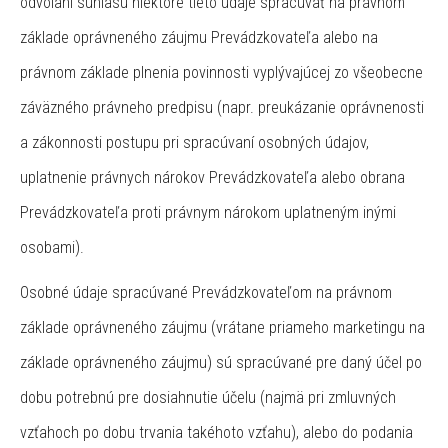
odvolaní súhlasu niektoré tieto údaje spracúvať na právnom
základe oprávneného záujmu Prevádzkovateľa alebo na
právnom základe plnenia povinnosti vyplývajúcej zo všeobecne
záväzného právneho predpisu (napr. preukázanie oprávnenosti
a zákonnosti postupu pri spracúvaní osobných údajov,
uplatnenie právnych nárokov Prevádzkovateľa alebo obrana
Prevádzkovateľa proti právnym nárokom uplatneným inými
osobami).
Osobné údaje spracúvané Prevádzkovateľom na právnom
základe oprávneného záujmu (vrátane priameho marketingu na
základe oprávneného záujmu) sú spracúvané pre daný účel po
dobu potrebnú pre dosiahnutie účelu (najmä pri zmluvných
vzťahoch po dobu trvania takéhoto vzťahu), alebo do podania