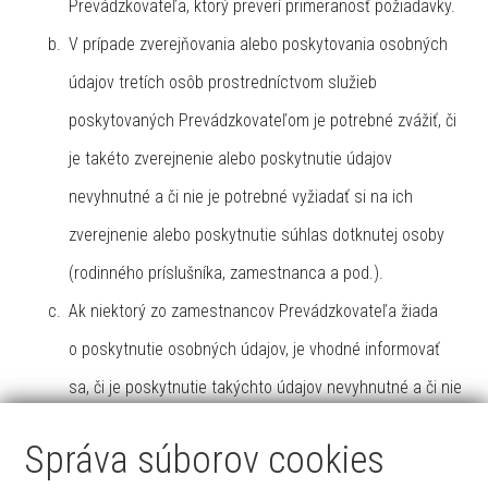
Prevádzkovateľa, ktorý preverí primeranosť požiadavky.
V prípade zverejňovania alebo poskytovania osobných
údajov tretích osôb prostredníctvom služieb
poskytovaných Prevádzkovateľom je potrebné zvážiť, či
je takéto zverejnenie alebo poskytnutie údajov
nevyhnutné a či nie je potrebné vyžiadať si na ich
zverejnenie alebo poskytnutie súhlas dotknutej osoby
(rodinného príslušníka, zamestnanca a pod.).
Ak niektorý zo zamestnancov Prevádzkovateľa žiada
o poskytnutie osobných údajov, je vhodné informovať
sa, či je poskytnutie takýchto údajov nevyhnutné a či nie
je možné účel spracovania dosiahnuť aj bez poskytnutia
Správa súborov cookies
takýchto údajov.